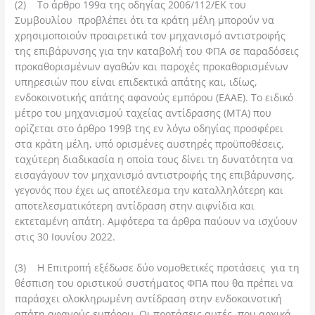
(2) Το άρθρο 199α της οδηγίας 2006/112/ΕΚ του
Συμβουλίου προβλέπει ότι τα κράτη μέλη μπορούν να
χρησιμοποιούν προαιρετικά τον μηχανισμό αντιστροφής
της επιβάρυνσης για την καταβολή του ΦΠΑ σε παραδόσεις
προκαθορισμένων αγαθών και παροχές προκαθορισμένων
υπηρεσιών που είναι επιδεκτικά απάτης και, ιδίως,
ενδοκοινοτικής απάτης αφανούς εμπόρου (ΕΑΑΕ). Το ειδικό
μέτρο του μηχανισμού ταχείας αντίδρασης (ΜΤΑ) που
ορίζεται στο άρθρο 199β της εν λόγω οδηγίας προσφέρει
στα κράτη μέλη, υπό ορισμένες αυστηρές προϋποθέσεις,
ταχύτερη διαδικασία η οποία τους δίνει τη δυνατότητα να
εισαγάγουν τον μηχανισμό αντιστροφής της επιβάρυνσης,
γεγονός που έχει ως αποτέλεσμα την καταλληλότερη και
αποτελεσματικότερη αντίδραση στην αιφνίδια και
εκτεταμένη απάτη. Αμφότερα τα άρθρα παύουν να ισχύουν
στις 30 Ιουνίου 2022.
(3) Η Επιτροπή εξέδωσε δύο νομοθετικές προτάσεις για τη
θέσπιση του οριστικού συστήματος ΦΠΑ που θα πρέπει να
παράσχει ολοκληρωμένη αντίδραση στην ενδοκοινοτική
απάτη αφανούς εμπόρου. Οι προτάσεις αυτές, που αρχικά