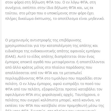
στον φόρο) στη δήλωση ΦΠΑ του. Ο εν λόγω ΦΠΑ, στη
συνέχεια, εκπίπτει στην ίδια δήλωση ΦΠΑ και, ως εκ
τούτου, στο μέτρο που ο υποκείμενος στον φόρο έχει
πλήρες δικαίωμα έκπτωσης, το αποτέλεσμα είναι μηδενικό.
Ο μηχανισμός αντιστροφής της επιβάρυνσης
χρησιμοποιείται για την καταπολέμηση της απάτης και
ειδικότερα της ενδοκοινοτικής απάτης αφανούς εμπόρου
(ΕΑΑΕ). Αυτό το είδος απάτης διαπράττεται όταν ένας
έμπορος αποκτά αγαθά που μεταφέρονται ή αποστέλλονται
από άλλο κράτος μέλος στο πλαίσιο παράδοσης που
απαλλάσσεται από τον ΦΠΑ και τα μεταπωλεί
περιλαμβάνοντας ΦΠΑ στο τιμολόγιο που παραδίδει στον
πελάτη. Ο εν λόγω έμπορος, αφού εισπράξει το ποσό του
ΦΠΑ από τον πελάτη, εξαφανίζεται προτού καταβάλει τον
οφειλόμενο ΦΠΑ στις φορολογικές αρχές. Ταυτόχρονα, ο
πελάτης που ενεργεί καλόπιστα μπορεί, κατά κανόνα, να
εκπέσει τον ΦΠΑ που κατέβαλε στον προμηθευτή μέσω της
δήλωσης ΦΠΑ. Συνεπώς, στο πλαίσιο του μηχανισμού